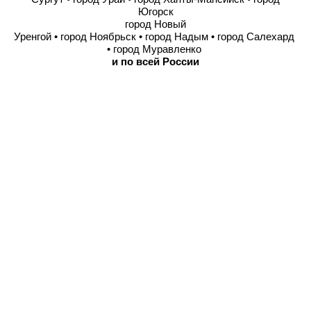
Югорск
город Новый
Уренгой • город Ноябрьск • город Надым • город Салехард
• город Муравленко
и по всей России