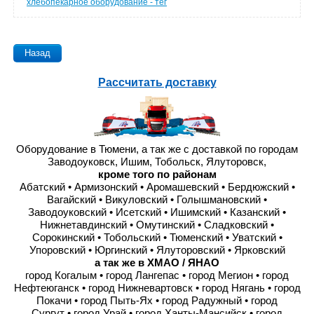
хлебопекарное оборудование - тег
Назад
Рассчитать доставку
Оборудование в Тюмени, а так же с доставкой по городам
Заводоуковск, Ишим, Тобольск, Ялуторовск,
кроме того по районам
Абатский • Армизонский • Аромашевский • Бердюжский •
Вагайский • Викуловский • Голышмановский •
Заводоуковский • Исетский • Ишимский • Казанский •
Нижнетавдинский • Омутинский • Сладковский •
Сорокинский • Тобольский • Тюменский • Уватский •
Упоровский • Юргинский • Ялуторовский • Ярковский
а так же в ХМАО / ЯНАО
город Когалым • город Лангепас • город Мегион • город
Нефтеюганск • город Нижневартовск • город Нягань • город
Покачи • город Пыть-Ях • город Радужный • город
Сургут • город Урай • город Ханты-Мансийск • город