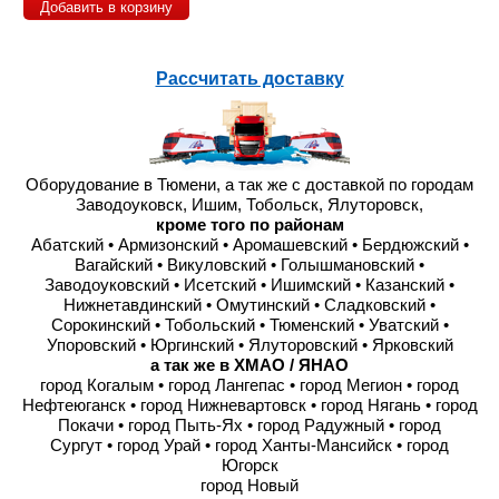
Добавить в корзину
Рассчитать доставку
Оборудование в Тюмени, а так же с доставкой по городам
Заводоуковск, Ишим, Тобольск, Ялуторовск,
кроме того по районам
Абатский • Армизонский • Аромашевский • Бердюжский •
Вагайский • Викуловский • Голышмановский •
Заводоуковский • Исетский • Ишимский • Казанский •
Нижнетавдинский • Омутинский • Сладковский •
Сорокинский • Тобольский • Тюменский • Уватский •
Упоровский • Юргинский • Ялуторовский • Ярковский
а так же в ХМАО / ЯНАО
город Когалым • город Лангепас • город Мегион • город
Нефтеюганск • город Нижневартовск • город Нягань • город
Покачи • город Пыть-Ях • город Радужный • город
Сургут • город Урай • город Ханты-Мансийск • город
Югорск
город Новый