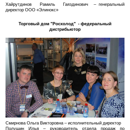
Хайрутдинов Рамиль Гаяздинович – генеральный
директор ООО
«
Элинокс
»
Торговый дом "Росхолод" - федеральный
дистрибьютор
Смирнова Ольга Викторовна – исполнительный директор
Полушин Илья – руководитель отдела продаж по