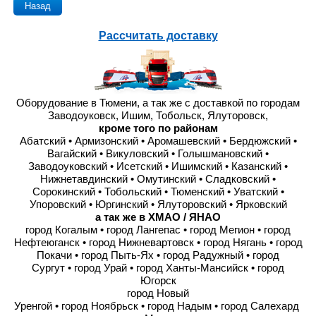
Назад
Рассчитать доставку
Оборудование в Тюмени, а так же с доставкой по городам
Заводоуковск, Ишим, Тобольск, Ялуторовск,
кроме того по районам
Абатский • Армизонский • Аромашевский • Бердюжский •
Вагайский • Викуловский • Голышмановский •
Заводоуковский • Исетский • Ишимский • Казанский •
Нижнетавдинский • Омутинский • Сладковский •
Сорокинский • Тобольский • Тюменский • Уватский •
Упоровский • Юргинский • Ялуторовский • Ярковский
а так же в ХМАО / ЯНАО
город Когалым • город Лангепас • город Мегион • город
Нефтеюганск • город Нижневартовск • город Нягань • город
Покачи • город Пыть-Ях • город Радужный • город
Сургут • город Урай • город Ханты-Мансийск • город
Югорск
город Новый
Уренгой • город Ноябрьск • город Надым • город Салехард