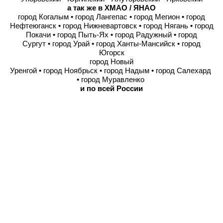
а так же в ХМАО / ЯНАО
город Когалым • город Лангепас • город Мегион • город
Нефтеюганск • город Нижневартовск • город Нягань • город
Покачи • город Пыть-Ях • город Радужный • город
Сургут • город Урай • город Ханты-Мансийск • город
Югорск
город Новый
Уренгой • город Ноябрьск • город Надым • город Салехард
• город Муравленко
и по всей России