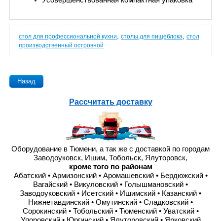
,
,
стол для профессиональной кухни
столы для пищеблока
стол
производственный островной
Назад
Рассчитать доставку
Оборудование в Тюмени, а так же с доставкой по городам
Заводоуковск, Ишим, Тобольск, Ялуторовск,
кроме того по районам
Абатский • Армизонский • Аромашевский • Бердюжский •
Вагайский • Викуловский • Голышмановский •
Заводоуковский • Исетский • Ишимский • Казанский •
Нижнетавдинский • Омутинский • Сладковский •
Сорокинский • Тобольский • Тюменский • Уватский •
Упоровский • Юргинский • Ялуторовский • Ярковский