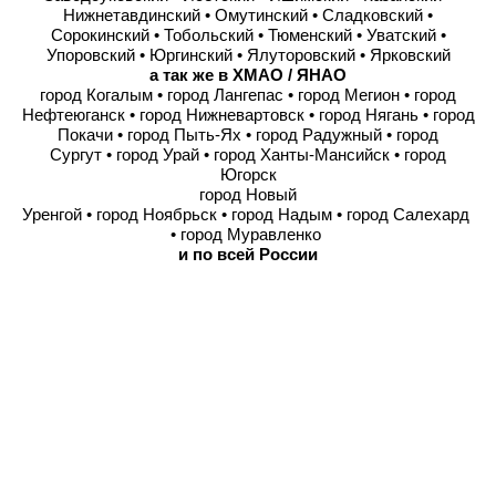
Нижнетавдинский • Омутинский • Сладковский •
Сорокинский • Тобольский • Тюменский • Уватский •
Упоровский • Юргинский • Ялуторовский • Ярковский
а так же в ХМАО / ЯНАО
город Когалым • город Лангепас • город Мегион • город
Нефтеюганск • город Нижневартовск • город Нягань • город
Покачи • город Пыть-Ях • город Радужный • город
Сургут • город Урай • город Ханты-Мансийск • город
Югорск
город Новый
Уренгой • город Ноябрьск • город Надым • город Салехард
• город Муравленко
и по всей России